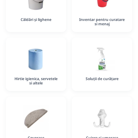
Căldări și lighene
Inventar pentru curatare
si menaj
Hirtie igienica, servetele
Soluții de curățare
si altele
Covorase
Cuiere și umerașe