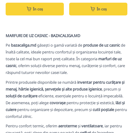
În coș
În coș
MARFURI DE UZ CASNIC - BAZACALIGA.MD
Pe
bazacaliga.md
găsești o gamă variată de
produse de uz casnic
de
înaltă calitate, ideale pentru confortul și organizarea locuinței tale,
toate la cel mai bun raport preț-calitate. În categoria
marfuri de uz
casnic
, oferim soluții diverse pentru menaj, curățenie și confort, care
răspund tuturor nevoilor casei tale.
Printre produsele disponibile se numără
inventar pentru curățare și
menaj
,
hârtie igienică, șervețele și alte produse igienice
, precum și
soluții de curățare
eficiente, esențiale pentru o locuință impecabilă.
De asemenea, poți alege
covorașe
pentru protecție și estetică,
lăzi și
cuiere
pentru organizare și depozitare, precum și
cutii poștale
pentru
confortul zilnic.
Pentru confort termic, oferim
aeroterme
și
ventilatoare
, iar pentru
siguranță, poți alege din gama noastră de
seifuri
de încredere.