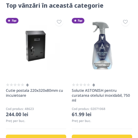
Top vânzări în această categorie
Top
Top
0
0
Cutie postala 220х320х80mm cu
Solutie ASTONISH pentru
incuietoare
curatarea otelului inoxidabil, 750
ml
Cod produs: 48623
Cod produs: 02071068
244.00 lei
61.99 lei
Preț per buc.
Preț per buc.