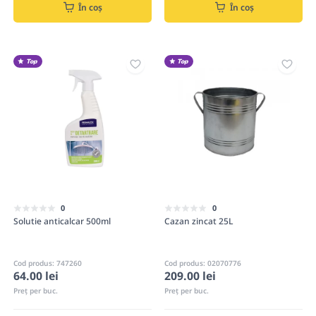
În coș
În coș
Top
Top
0
0
Solutie anticalcar 500ml
Cazan zincat 25L
Cod produs: 747260
Cod produs: 02070776
64.00 lei
209.00 lei
Preț per buc.
Preț per buc.