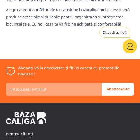
Alege categoria
mărfuri de uz casnic
pe
bazacaliga.md
și descoperă
produse accesibile și durabile pentru organizarea și întreținerea
locuinței tale. Cu noi, casa ta va fi bine echipată și confortabilă!
Discută cu noi!
Abonați-vă la newsletter și fiți la curent cu promoțiile
noastre !
Introduceți
Abonează-te
e-
mailul
Pentru clienți