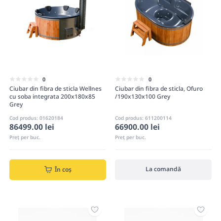
0
0
Ciubar din fibra de sticla Wellnes
Ciubar din fibra de sticla, Ofuro
cu soba integrata 200x180x85
/190x130x100 Grey
Grey
Cod produs: 01620184
Cod produs: 611200114
66900.00 lei
86499.00 lei
Preț per buc.
Preț per buc.
La comandă
În coș