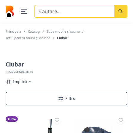
Căutare
...
Principala
Catalog
Sobe mobile și saune
Totul pentru sauna și odihnă
Ciubar
Ciubar
PRODUSE GĂSITE: 10
Implicit
Filtru
Top