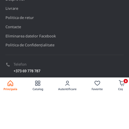
Livrare
Politica de retur
Contacte
Eliminarea datelor Facebook
Politica de Confidențialitate
Telefon
+373 69 778 787
Adresa
0
Mun. Ungheni, str. Lacului 3
Principala
Catalog
Autentificare
Favorite
Coș
Deschide harta
E-mail
achizitii@bazacaliga.md