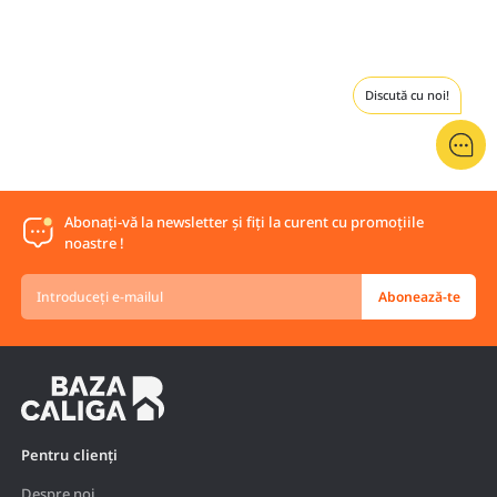
Discută cu noi!
Abonați-vă la newsletter și fiți la curent cu promoțiile
noastre !
Introduceți
Abonează-te
e-
mailul
Pentru clienți
Despre noi