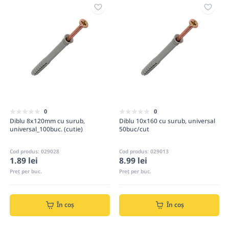
0
0
Diblu 8x120mm cu surub,
Diblu 10x160 cu surub, universal
universal_100buc. (cutie)
50buc/cut
Cod produs: 029028
Cod produs: 029013
1.89 lei
8.99 lei
Preț per buc.
Preț per buc.
În coș
În coș