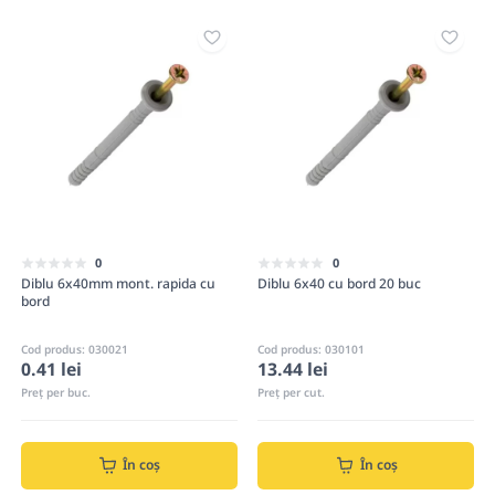
0
0
Diblu 6x40mm mont. rapida cu
Diblu 6x40 cu bord 20 buc
bord
Cod produs: 030021
Cod produs: 030101
0.41 lei
13.44 lei
Preț per buc.
Preț per cut.
În coș
În coș