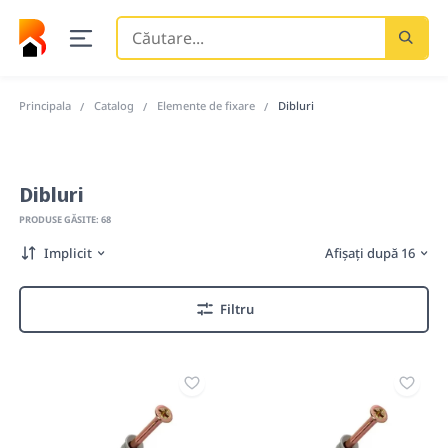
Căutare
...
Principala
Catalog
Elemente de fixare
Dibluri
Dibluri
PRODUSE GĂSITE: 68
Implicit
Afișați după 16
Filtru