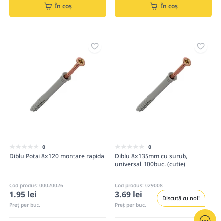
În coș
În coș
0
0
Diblu Potai 8x120 montare rapida
Diblu 8x135mm cu surub,
universal_100buc. (cutie)
Cod produs: 00020026
Cod produs: 029008
1.95 lei
3.69 lei
Discută cu noi!
Preț per buc.
Preț per buc.