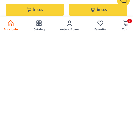
În coș
În coș
0
Principala
Catalog
Autentificare
Favorite
Coș
0
0
Diblu Potai 8x140 montare rapida
Diblu 8x160 mont.rapida
Cod produs: 00020027
Cod produs: 029009
2.25 lei
4.59 lei
Preț per buc.
Preț per buc.