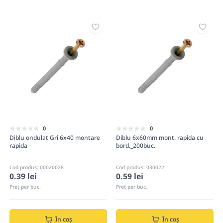
0
0
Diblu ondulat Gri 6x40 montare
Diblu 6x60mm mont. rapida cu
rapida
bord._200buc.
Cod produs: 00020028
Cod produs: 030022
0.39 lei
0.59 lei
Preț per buc.
Preț per buc.
În coș
În coș