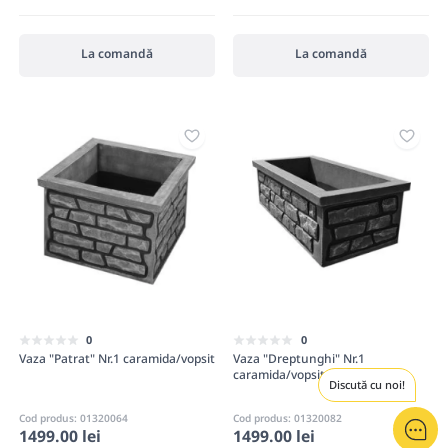
La comandă
La comandă
0
0
Vaza "Patrat" Nr.1 caramida/vopsit
Vaza "Dreptunghi" Nr.1
caramida/vopsit
Discută cu noi!
Cod produs: 01320064
Cod produs: 01320082
1499.00 lei
1499.00 lei