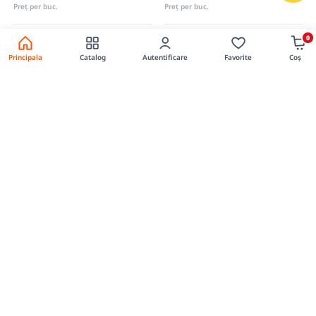
Preț per buc.
Preț per buc.
0
La comandă
La comandă
Principala
Catalog
Autentificare
Favorite
Coș
0
0
Vaza "Dreptunghi" Nr.1
Vaza VPS 1
caramida/SUR
Cod produs: 01320081
Cod produs: 01320050