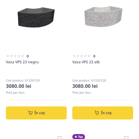
0
0
Vaza VPS 23 negru
Vaza VPS 23 alb
Cod produs: 01320129
Cod produs: 01320128
3080.00 lei
3080.00 lei
Preț per buc.
Preț per buc.
În coș
În coș
Top