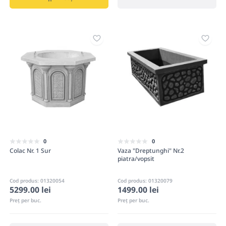
0
0
Colac Nr. 1 Sur
Vaza "Dreptunghi" Nr.2
piatra/vopsit
Cod produs: 01320054
Cod produs: 01320079
5299.00 lei
1499.00 lei
Preț per buc.
Preț per buc.