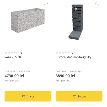
0
0
Vaza VPS 28
Cismea Modulo Starry Sky
Cod produs: 02040498
Cod produs: 02040538
4730.00 lei
3890.00 lei
Preț per buc.
Preț per buc.
În coș
În coș