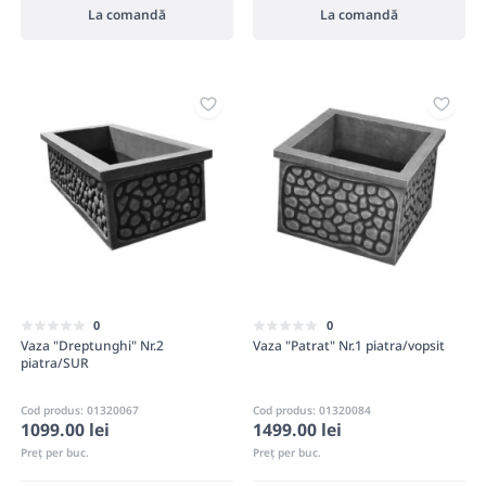
La comandă
La comandă
0
0
Vaza "Dreptunghi" Nr.2
Vaza "Patrat" Nr.1 piatra/vopsit
piatra/SUR
Cod produs: 01320067
Cod produs: 01320084
1099.00 lei
1499.00 lei
Preț per buc.
Preț per buc.