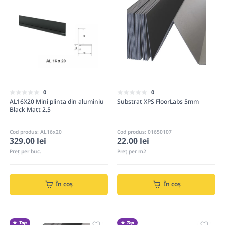
0
0
AL16X20 Mini plinta din aluminiu
Substrat XPS FloorLabs 5mm
Black Matt 2.5
Cod produs: AL16x20
Cod produs: 01650107
329.00 lei
22.00 lei
Preț per buc.
Preț per m2
În coș
În coș
Top
Top