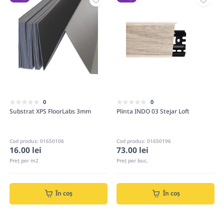
0
0
Substrat XPS FloorLabs 3mm
Plinta INDO 03 Stejar Loft
Cod produs: 01650106
Cod produs: 01650196
16.00 lei
73.00 lei
Preț per m2
Preț per buc.
În coș
În coș