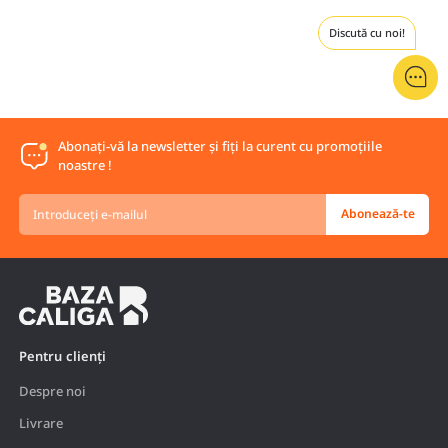
Discută cu noi!
Abonați-vă la newsletter și fiți la curent cu promoțiile
noastre !
Introduceți
Abonează-te
e-
mailul
Pentru clienți
Despre noi
Livrare