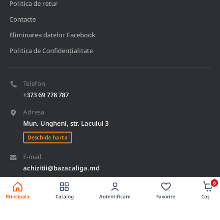
Politica de retur
Contacte
Eliminarea datelor Facebook
Politica de Confidențialitate
Telefon
+373 69 778 787
Adresa
Mun. Ungheni, str. Lacului 3
Deschide harta
E-mail
achizitii@bazacaliga.md
0
Principala
Catalog
Autentificare
Favorite
Coș