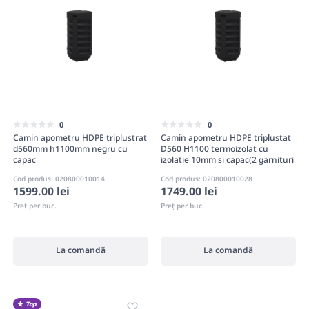
0
0
Camin apometru HDPE triplustrat
Camin apometru HDPE triplustat
d560mm h1100mm negru cu
D560 H1100 termoizolat cu
capac
izolatie 10mm si capac(2 garnituri
conectare incluse)
Cod produs: 020800010014
Cod produs: 020800010028
1599.00 lei
1749.00 lei
Preț per buc.
Preț per buc.
La comandă
La comandă
Top