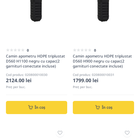
0
0
Camin apometru HDPE triplustat
Camin apometru HDPE triplustat
D560 H1100 negru cu capac(2
D560 H900 negru cu capac(2
garnituri conectate incluse)
garnituri conectate incluse)
Cod produs: 020800010030
Cod produs: 020800010031
2124.00 lei
1799.00 lei
Preț per buc.
Preț per buc.
În coș
În coș