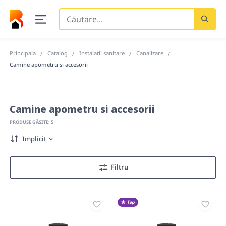
Căutare
...
Principala
Catalog
Instalații sanitare
Canalizare
Camine apometru si accesorii
Camine apometru si accesorii
PRODUSE GĂSITE: 5
Implicit
Filtru
Top