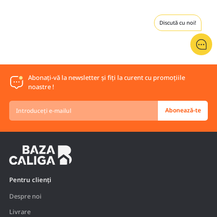
Discută cu noi!
Abonați-vă la newsletter și fiți la curent cu promoțiile
noastre !
Introduceți
Abonează-te
e-
mailul
Pentru clienți
Despre noi
Livrare