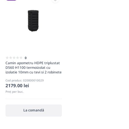
0
Camin apometru HDPE triplustat
D560 H1100 termoizolat cu
izolatie 10mm cu tevi si 2 robinete
3/4(2 garnituri conectare incluse)
Cod produs: 020800010029
2179.00 lei
Preț per buc.
La comandă