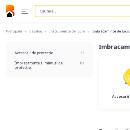
Căutare
...
Principala
Catalog
Instrumente de lucru
Imbracaminte de lucr
Imbracami
Accesorii de protecție
33
Îmbracaminte si mănuși de
81
protecție
Accesorii