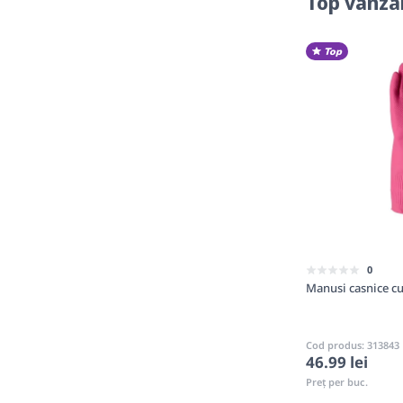
Top vânzăr
Top
0
Manusi casnice cu
Cod produs: 313843
46.99 lei
Preț per buc.