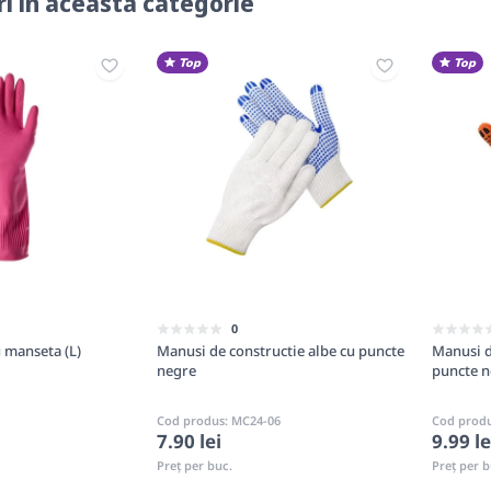
i în această categorie
Top
Top
0
 manseta (L)
Manusi de constructie albe cu puncte
Manusi d
negre
puncte n
Cod produs: MC24-06
Cod produ
7.90 lei
9.99 le
Preț per buc.
Preț per b