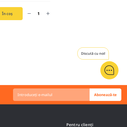
În coș
Discută cu noi!
Introduceți
e-
Abonează-te
mailul
Pentru clienți