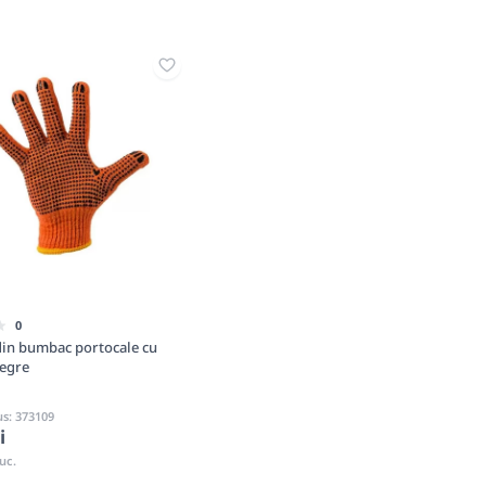
0
in bumbac portocale cu
egre
s: 373109
i
uc.