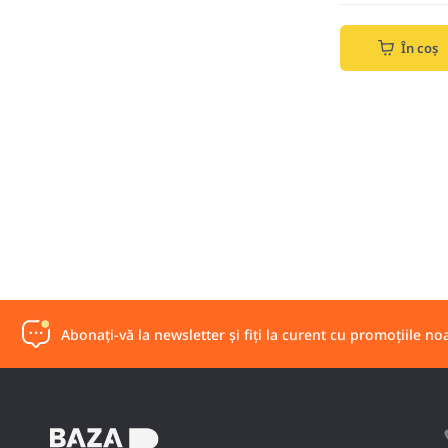
În coș
Abonați-vă la newsletter și fiți la curent cu promoțiile noa