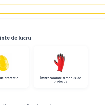
u
nte de lucru
 de protecție
Îmbracaminte si mănuși de
protecție