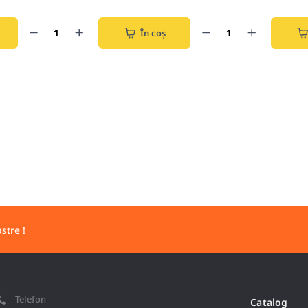
În coș
stre !
Telefon
Catalog