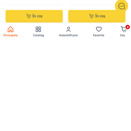
În coș
În coș
0
Principala
Catalog
Autentificare
Favorite
Coș
0
0
Arzator gaz cu priza si valva RK-
Arzator la gaz (piezo) conex rap.
3104
p/u but-220g MPN
Cod produs: 310401
Cod produs: 42837
189.00 lei
72.99 lei