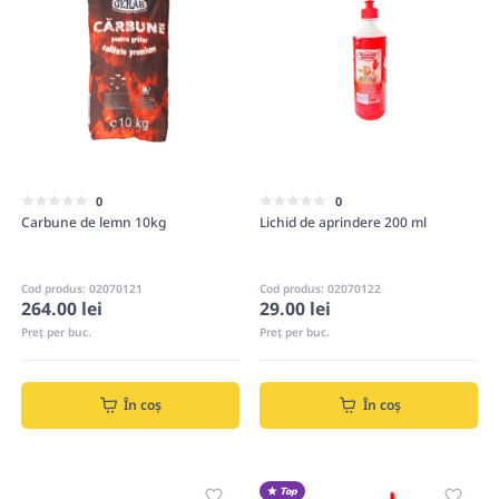
0
0
Carbune de lemn 10kg
Lichid de aprindere 200 ml
Cod produs: 02070121
Cod produs: 02070122
264.00 lei
29.00 lei
Preț per buc.
Preț per buc.
În coș
În coș
Top