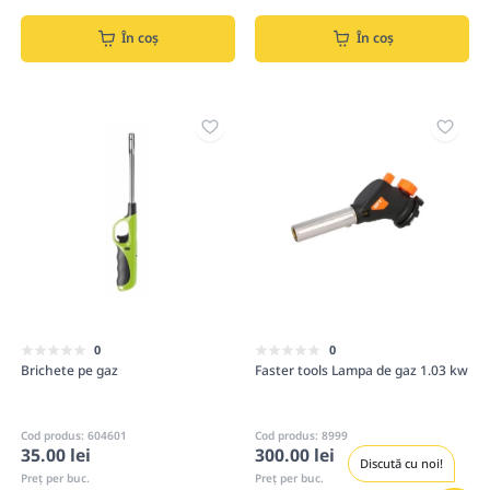
În coș
În coș
0
0
Brichete pe gaz
Faster tools Lampa de gaz 1.03 kw
Cod produs: 604601
Cod produs: 8999
35.00 lei
300.00 lei
Discută cu noi!
Preț per buc.
Preț per buc.