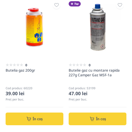
Top
0
0
Butelia gaz 200gr
Butelie gaz cu montare rapida
227g Camper Gaz MSF-1a
Cod produs: 60220
Cod produs: 53199
39.00 lei
47.00 lei
Preț per buc.
Preț per buc.
În coș
În coș