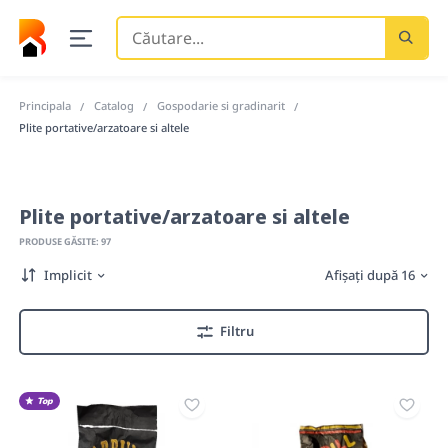
Căutare
...
Principala
Catalog
Gospodarie si gradinarit
Plite portative/arzatoare si altele
Plite portative/arzatoare si altele
PRODUSE GĂSITE: 97
Implicit
Afișați după 16
Filtru
Top