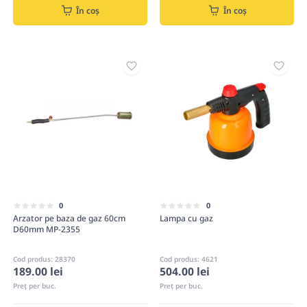
În coș
În coș
0
0
Arzator pe baza de gaz 60cm
Lampa cu gaz
D60mm MP-2355
Cod produs: 28370
Cod produs: 4621
189.00 lei
504.00 lei
Preț per buc.
Preț per buc.