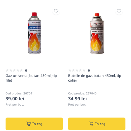
0
0
Gaz universal,butan 450ml ,tip
Butelie de gaz, butan 450ml, tip
filet
colier
Cod produs: 267041
Cod produs: 267040
39.00 lei
34.99 lei
Preț per buc.
Preț per buc.
În coș
În coș