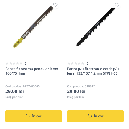
0
0
Panza fierastrau pendular lemn
Panza p/u firestrau electric p/u
100/75 4mm
lemn 132/107 1.2mm 6TPI HCS
Cod produs: 023W60005
Cod produs: 310912
29.00 lei
29.00 lei
Preț per buc.
Preț per buc.
În coș
În coș