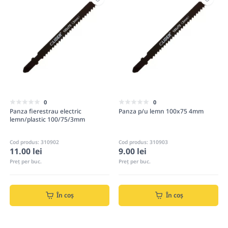
0
0
Panza fierestrau electric
Panza p/u lemn 100x75 4mm
lemn/plastic 100/75/3mm
Cod produs: 310902
Cod produs: 310903
11.00 lei
9.00 lei
Preț per buc.
Preț per buc.
În coș
În coș