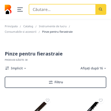
Căutare
...
Principala
Catalog
Instrumente de lucru
Consumabile si accesorii
Pinze pentru fierastraie
Pinze pentru fierastraie
PRODUSE GĂSITE: 38
Implicit
Afișați după 16
Filtru