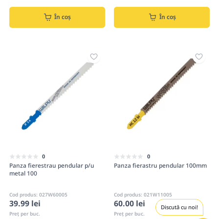
În coș
În coș
0
0
Panza fierestrau pendular p/u
Panza fierastru pendular 100mm
metal 100
Cod produs: 027W60005
Cod produs: 021W11005
39.99 lei
60.00 lei
Discută cu noi!
Preț per buc.
Preț per buc.