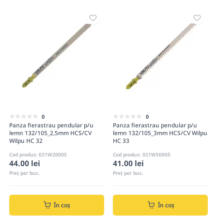
0
0
Panza fierastrau pendular p/u
Panza fierastrau pendular p/u
lemn 132/105_2,5mm HCS/CV
lemn 132/105_3mm HCS/CV Wilpu
Wilpu HC 32
HC 33
Cod produs: 021W20005
Cod produs: 021W50005
44.00 lei
41.00 lei
Preț per buc.
Preț per buc.
În coș
În coș