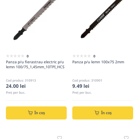
0
0
Panza p/u fierastrau electric p/u
Panza p/u lemn 100x75 2mm
lemn 100/75_1,45mm_10TPI_HCS
Cod produs: 310913
Cod produs: 310901
24.00 lei
9.49 lei
Preț per buc.
Preț per buc.
În coș
În coș