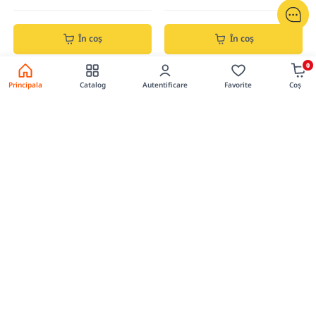
În coș
În coș
0
Principala
Catalog
Autentificare
Favorite
Coș
0
0
Panza fierestrau pendular p/u
Panza p/u metal, fata-verso,
metal
300x25mm
Cod produs: 025W50005
Cod produs: 1920
36.00 lei
469.00 lei