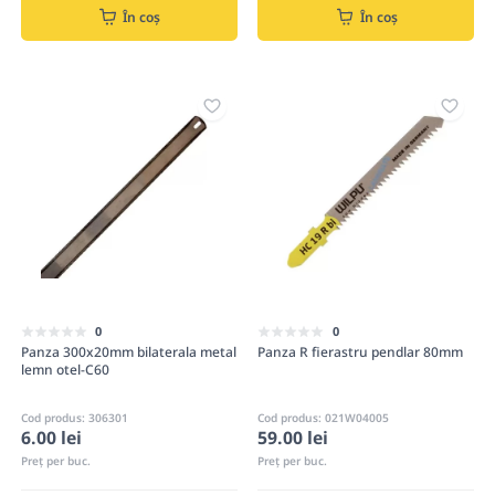
În coș
În coș
0
0
Panza 300x20mm bilaterala metal
Panza R fierastru pendlar 80mm
lemn otel-C60
Cod produs: 306301
Cod produs: 021W04005
6.00 lei
59.00 lei
Preț per buc.
Preț per buc.