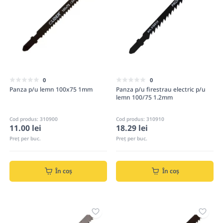
0
0
Panza p/u lemn 100x75 1mm
Panza p/u firestrau electric p/u
lemn 100/75 1.2mm
Cod produs: 310900
Cod produs: 310910
11.00 lei
18.29 lei
Preț per buc.
Preț per buc.
În coș
În coș