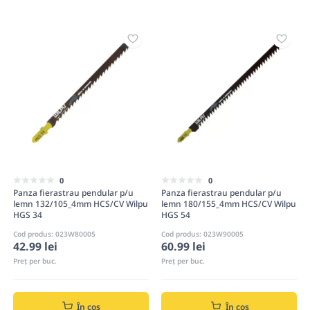
0
0
Panza fierastrau pendular p/u
Panza fierastrau pendular p/u
lemn 132/105_4mm HCS/CV Wilpu
lemn 180/155_4mm HCS/CV Wilpu
HGS 34
HGS 54
Cod produs: 023W80005
Cod produs: 023W90005
42.99 lei
60.99 lei
Preț per buc.
Preț per buc.
În coș
În coș