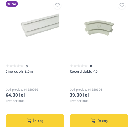
Top
0
0
Sina dubla 2.5m
Racord dublu 45
Cod produs: 01650096
Cod produs: 01650301
64.00 lei
39.00 lei
Preț per buc.
Preț per buc.
În coș
În coș