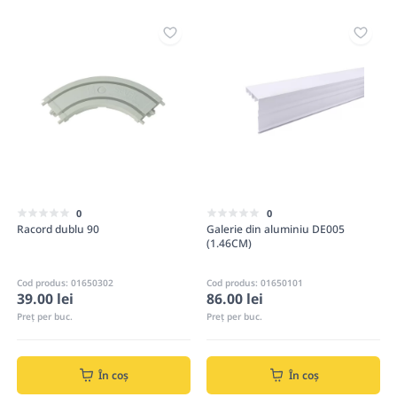
0
0
Racord dublu 90
Galerie din aluminiu DE005
(1.46CM)
Cod produs: 01650302
Cod produs: 01650101
39.00 lei
86.00 lei
Preț per buc.
Preț per buc.
În coș
În coș