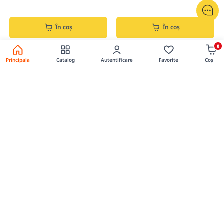
În coș
În coș
0
Principala
Catalog
Autentificare
Favorite
Coș
0
0
Consolă dublă pentru șină
Consolă ordinala la sina Valencia,
Valencia, Black Matt
Black Matt
Cod produs: 02070835
Cod produs: 02070837
139.00 lei
129.00 lei