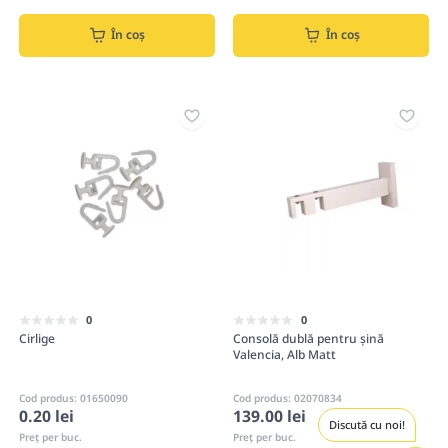
În coș
În coș
0
0
Cirlige
Consolă dublă pentru șină
Valencia, Alb Matt
Cod produs: 01650090
Cod produs: 02070834
0.20 lei
139.00 lei
Discută cu noi!
Preț per buc.
Preț per buc.