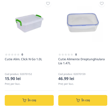
0
0
Cutie Alim. Click N Go 1.0L
Cutie Alimente Dreptunghiulara
Lia 1.47L
Cod produs: 02070152
Cod produs: 02070159
15.90 lei
46.99 lei
Preț per buc.
Preț per buc.
În coș
În coș