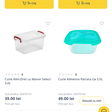
În coș
În coș
0
0
Cutie Alim.Dret cu Maner Select
Cutie Alimente Patrata Lia 3.5L
3.0L
Cod produs: 02070151
Cod produs: 02070164
39.00 lei
49.00 lei
Discută cu noi!
Preț per buc.
Preț per buc.