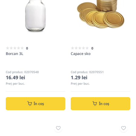
0
0
Borcan 3L
Capace sko
Cod produs: 02070548
Cod produs: 02070551
16.49 lei
1.29 lei
Preț per buc.
Preț per buc.
În coș
În coș