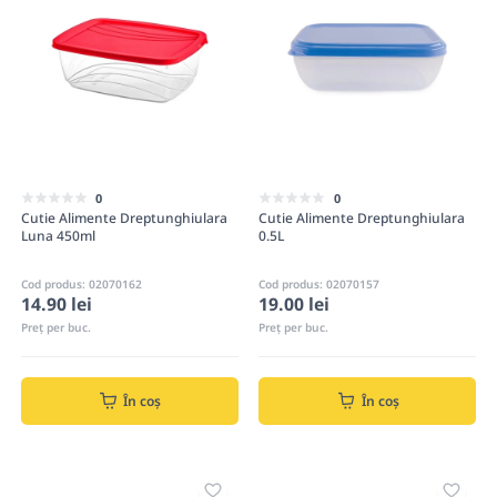
0
0
Cutie Alimente Dreptunghiulara
Cutie Alimente Dreptunghiulara
Luna 450ml
0.5L
Cod produs: 02070162
Cod produs: 02070157
14.90 lei
19.00 lei
Preț per buc.
Preț per buc.
În coș
În coș