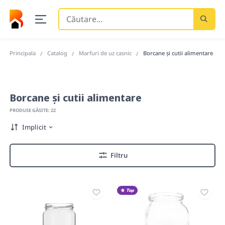
Căutare
...
Principala
Catalog
Marfuri de uz casnic
Borcane și cutii alimentare
Borcane și cutii alimentare
PRODUSE GĂSITE: 22
Implicit
Filtru
Top