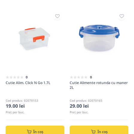
0
0
Cutie Alim. Click N Go 1.7L
Cutie Alimente rotunda cu maner
2L
Cod produs: 02070153
Cod produs: 02070165
19.00 lei
29.00 lei
Preț per buc.
Preț per buc.
În coș
În coș