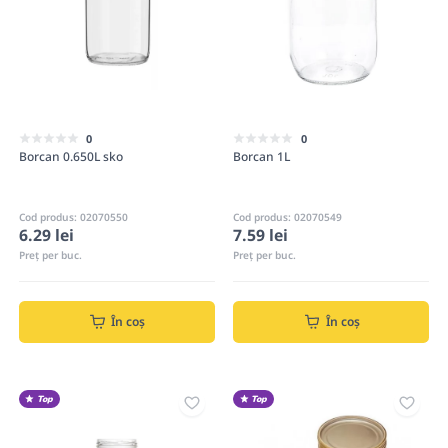
0
0
Borcan 0.650L sko
Borcan 1L
Cod produs: 02070550
Cod produs: 02070549
6.29 lei
7.59 lei
Preț per buc.
Preț per buc.
În coș
În coș
Top
Top