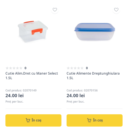
0
0
Cutie Alim.Dret cu Maner Select
Cutie Alimente Dreptunghiulara
1.5L
1.5L
Cod produs: 02070149
Cod produs: 02070156
24.00 lei
24.00 lei
Preț per buc.
Preț per buc.
În coș
În coș