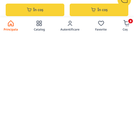
În coș
În coș
0
Principala
Catalog
Autentificare
Favorite
Coș
0
0
Cutie Alimente 2 Compartimente
Cutie Lia 3 Compartimente
Cod produs: 02070154
Cod produs: 02070166
14.00 lei
39.00 lei
Preț per buc.
Preț per buc.