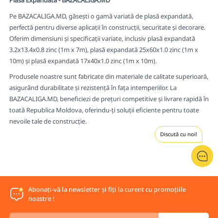
Plasă Expandată - BAZACALIGA.MD
Pe BAZACALIGA.MD, găsești o gamă variată de plasă expandată,
perfectă pentru diverse aplicații în construcții, securitate și decorare.
Oferim dimensiuni și specificații variate, inclusiv plasă expandată
3.2x13.4x0.8 zinc (1m x 7m), plasă expandată 25x60x1.0 zinc (1m x
10m) și plasă expandată 17x40x1.0 zinc (1m x 10m).
Produsele noastre sunt fabricate din materiale de calitate superioară,
asigurând durabilitate și rezistență în fața intemperiilor. La
BAZACALIGA.MD, beneficiezi de prețuri competitive și livrare rapidă în
toată Republica Moldova, oferindu-ți soluții eficiente pentru toate
nevoile tale de construcție.
Discută cu noi!
Abonați-vă la newsletter și fiți la curent cu promoțiile
noastre !
Introduceți