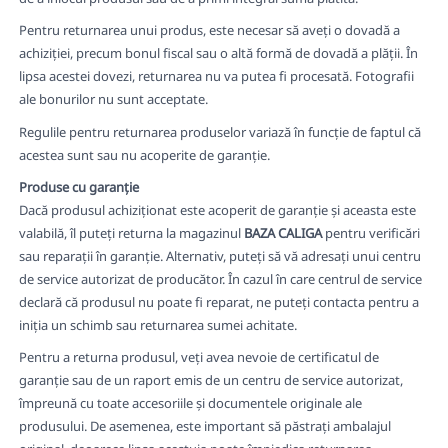
Pentru returnarea unui produs, este necesar să aveți o dovadă a
achiziției, precum bonul fiscal sau o altă formă de dovadă a plății. În
lipsa acestei dovezi, returnarea nu va putea fi procesată. Fotografii
ale bonurilor nu sunt acceptate.
Regulile pentru returnarea produselor variază în funcție de faptul că
acestea sunt sau nu acoperite de garanție.
Produse cu garanție
Dacă produsul achiziționat este acoperit de garanție și aceasta este
valabilă, îl puteți returna la magazinul
BAZA CALIGA
pentru verificări
sau reparații în garanție. Alternativ, puteți să vă adresați unui centru
de service autorizat de producător. În cazul în care centrul de service
declară că produsul nu poate fi reparat, ne puteți contacta pentru a
iniția un schimb sau returnarea sumei achitate.
Pentru a returna produsul, veți avea nevoie de certificatul de
garanție sau de un raport emis de un centru de service autorizat,
împreună cu toate accesoriile și documentele originale ale
produsului. De asemenea, este important să păstrați ambalajul