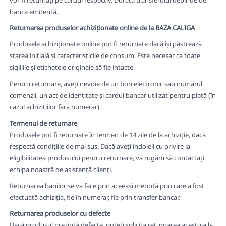
banca emitentă.
Returnarea produselor achiziționate online de la BAZA CALIGA
Produsele achiziționate online pot fi returnate dacă își păstrează
starea inițială și caracteristicile de consum. Este necesar ca toate
sigiliile și etichetele originale să fie intacte.
Pentru returnare, aveți nevoie de un bon electronic sau numărul
comenzii, un act de identitate și cardul bancar utilizat pentru plată (în
cazul achizițiilor fără numerar).
Termenul de returnare
Produsele pot fi returnate în termen de 14 zile de la achiziție, dacă
respectă condițiile de mai sus. Dacă aveți îndoieli cu privire la
eligibilitatea produsului pentru returnare, vă rugăm să contactați
echipa noastră de asistență clienți.
Returnarea banilor se va face prin aceeași metodă prin care a fost
efectuată achiziția, fie în numerar, fie prin transfer bancar.
Returnarea produselor cu defecte
Dacă produsul prezintă defecte, puteți solicita returnarea acestuia la