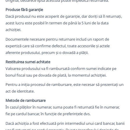
original, deoarece lipsa acestuia poate împiedica returnarea.
Produse fără garanție
Dacă produsul nu este acoperit de garanție, dar doriți să îl returnați,
acest lucru este posibil în termen de până la 5 luni de la data
achiziției.
Documentele necesare pentru returnare includ un raport de
expertiză care să confirme defectul, toate accesoriile și actele
aferente produsului, precum și o dovadă a plății.
Restituirea sumei achitate
Valoarea produsului va fi rambursată conform sumei indicate pe
bonul fiscal sau pe dovada de plată, la momentul achiziției.
Pentru a iniția procesul de rambursare, este necesar să prezentați un
act de identitate.
Metode de rambursare
În cazul plăților în numerar, suma poate fi returnată fie în numerar,
fie pe cardul bancar, în funcție de preferințele dvs.
Dacă achiziția a fost efectuată prin intermediul unui card bancar, banii
vor fi returnați pe cardul respectiv. Durata transferului depinde de