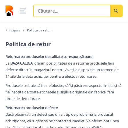
Căutare
...
Principala
Politica de retur
Politica de retur
Returnarea produselor de calitate corespunzătoare
La
BAZA CALIGA
, oferim posibilitatea de a returna produsele fără
defecte direct în magazinul nostru. Aveți la dispoziție un termen de
14 zile de la data achiziției pentru a efectua returnarea.
Produsele trebuie să fie nefolosite, să își păstreze aspectul inițial și să
fie însoțite de toate etichetele și sigiliile originale din fabrică, fără
urme de deteriorare.
Returnarea produselor defecte
Dacă observați un defect sau un alt tip de problemă la produsul
achiziționat, vă rugăm să ne contactați imediat. Vă oferim opțiunea
de a înlocui produsul sau de a primi integral suma plătită.