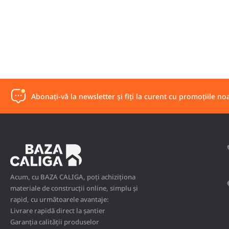
Abonați-vă la newsletter și fiți la curent cu promoțiile noa
Acum, cu BAZA CALIGA, poți achiziționa
materiale de construcții online, simplu și
rapid, cu următoarele avantaje:
Livrare rapidă direct la șantier
Garanția calității produselor