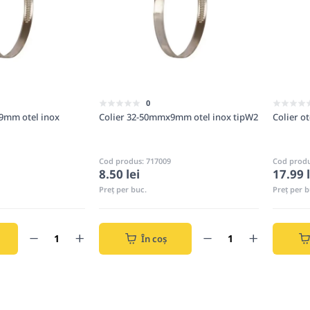
0
9mm otel inox
Colier 32-50mmx9mm otel inox tipW2
Colier ot
Cod produs: 717009
Cod produ
8.50 lei
17.99 l
Preț per buc.
Preț per b
În coș