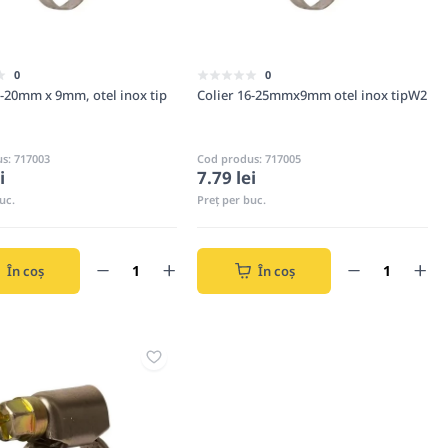
0
0
2-20mm x 9mm, otel inox tip
Colier 16-25mmx9mm otel inox tipW2
s: 717003
Cod produs: 717005
i
7.79 lei
uc.
Preț per buc.
În coș
În coș