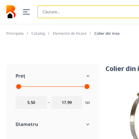
Căutare
...
Principala
Catalog
Elemente de fixare
Colier din inox
Colier din
Preț
lei
Diametru