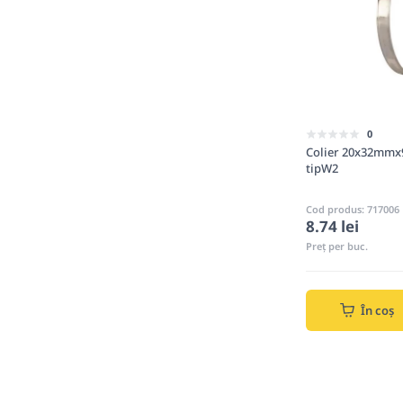
0
Colier 20x32mmx
tipW2
Cod produs: 717006
8.74 lei
Preț per buc.
În coș