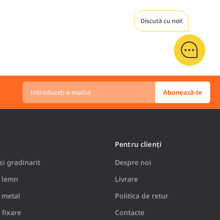
Discută cu noi!
Introduceți
e-
Abonează-te
mailul
Pentru clienți
i gradinarit
Despre noi
 lemn
Livrare
 metal
Politica de retur
 fixare
Contacte