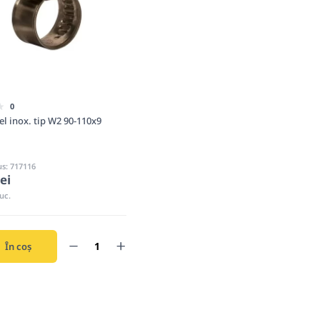
0
el inox. tip W2 90-110x9
s: 717116
ei
uc.
În coș