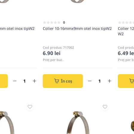
0
mm otel inox tipW2
Colier 10-16mmx9mm otel inox tipW2
Colier 1
W2
Cod produs: 717002
Cod produ
6.90 lei
6.49 le
Preț per buc.
Preț per b
În coș