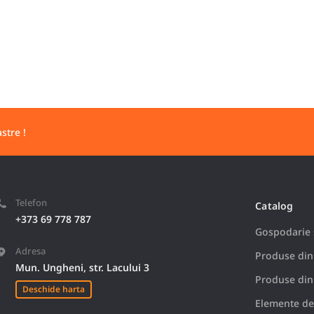
stre !
Telefon
Catalog
+373 69 778 787
Gospodarie s
Adresa
Produse din
Mun. Ungheni, str. Lacului 3
Produse din
Deschide harta
Elemente de