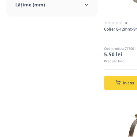
Lățime (mm)
0
Colier 8-12mmx9
Cod produs: 717001
5.50 lei
Preț per buc.
În coș