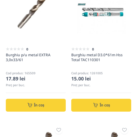
0
0
Burghiu p/u metal EXTRA
Burghiu metal D3.0*61m Hss
3,0x33/61
Total TAC110301
Cod produs: 165509
Cod produs: 1261005
17.89 lei
15.00 lei
Preț per buc.
Preț per buc.
În coș
În coș