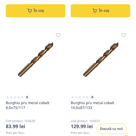
În coș
În coș
0
0
Burghiu p/u metal cobalt
Burghiu p/u metal cobalt
8,0x75/117
10,0x87/133
Cod produs: 165629
Cod produs: 165637
83.99 lei
129.99 lei
Discută cu noi!
Preț per buc.
Preț per buc.