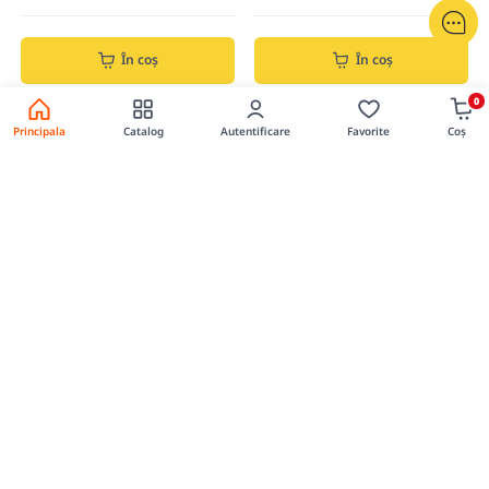
În coș
În coș
0
Principala
Catalog
Autentificare
Favorite
Coș
0
0
Burghiu p/u metal cobalt
Burghiu p/u metal 1,0x12/34
12,0x101
Cod produs: 165645
Cod produs: 165002
179.00 lei
3.99 lei