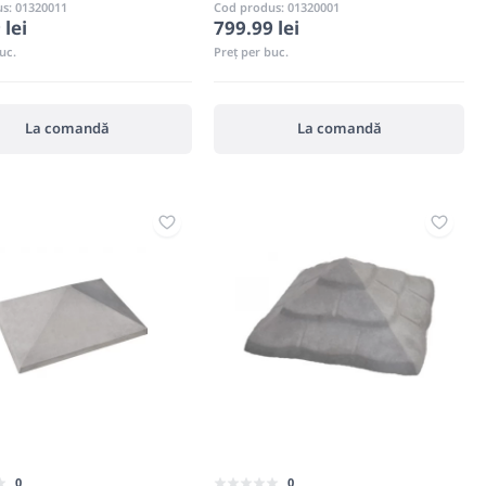
s: 01320011
Cod produs: 01320001
 lei
799.99 lei
uc.
Preț per buc.
La comandă
La comandă
0
0