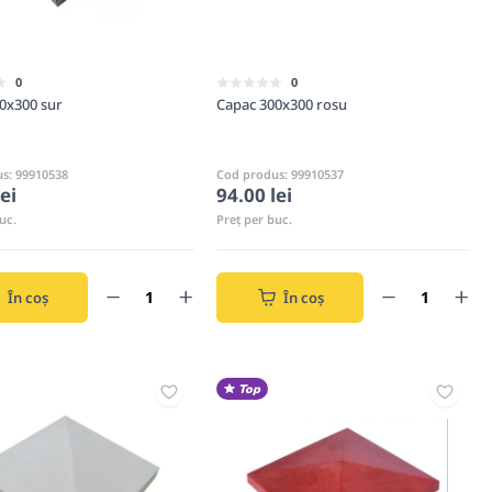
0
0
0x300 sur
Capac 300x300 rosu
s: 99910538
Cod produs: 99910537
ei
94.00 lei
uc.
Preț per buc.
În coș
În coș
Top