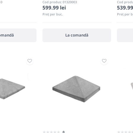
10
Cod produs: 01320003
Cod produ
599.99 lei
539.99
Preț per buc.
Preț per b
omandă
La comandă
0