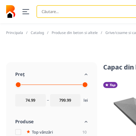
Căutare
...
Principala
Catalog
Produse din beton si altele
Grive/coame si c
Capac din
Preț
Top
lei
Produse
Top vânzări
10