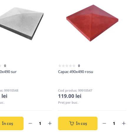
0
0
0x490 sur
Capac 490x490 rosu
s: 99910548
Cod produs: 99910547
 lei
119.00 lei
uc.
Preț per buc.
În coș
În coș