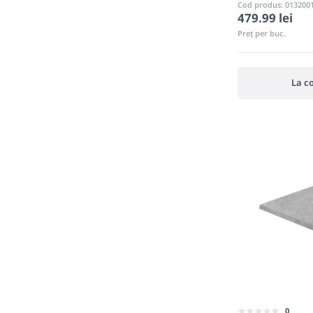
Cod produs: 013200
479.99 lei
Preț per buc.
La c
0