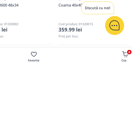
600 48x34
Coama 40x40
Discută cu noi!
s: 01320002
Cod produs: 01320013
 lei
359.99 lei
uc.
Preț per buc.
0
La comandă
La comandă
Favorite
Coș
derea și protejarea gardurilor. Aceste capace sunt fabricate