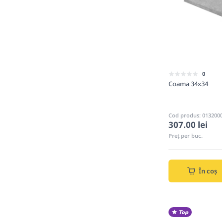
0
Coama 34x34
Cod produs: 013200
307.00 lei
Preț per buc.
În coș
Top