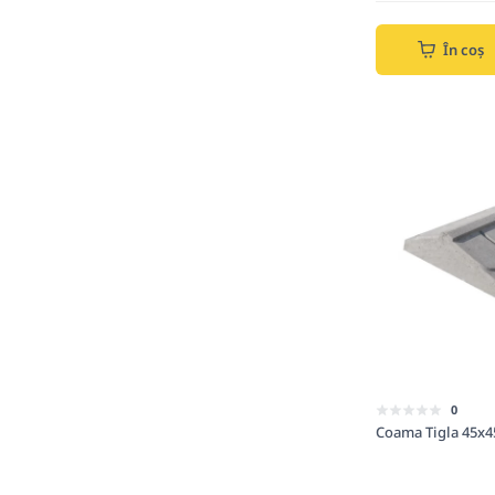
În coș
0
Coama Tigla 45x4