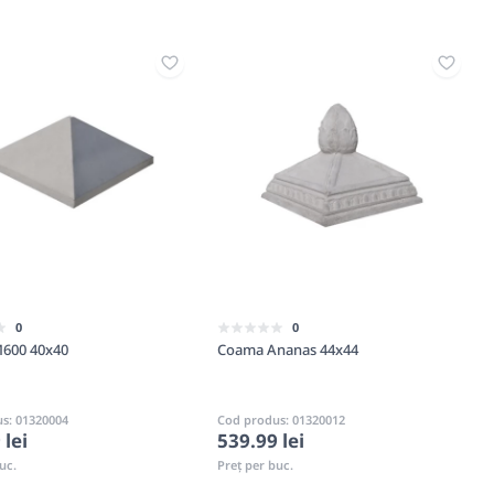
0
0
600 40x40
Coama Ananas 44x44
s: 01320004
Cod produs: 01320012
 lei
539.99 lei
uc.
Preț per buc.