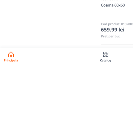
Coama 60x60
Cod produs: 013200
659.99 lei
Preț per buc.
La c
Principala
Catalog
Capace din Bet
Pe BAZACALIGA.M
din beton de îna
Produse disponi