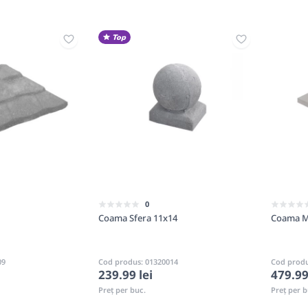
Top
0
Coama Sfera 11x14
Coama M
09
Cod produs: 01320014
Cod produ
239.99 lei
479.99
Preț per buc.
Preț per b