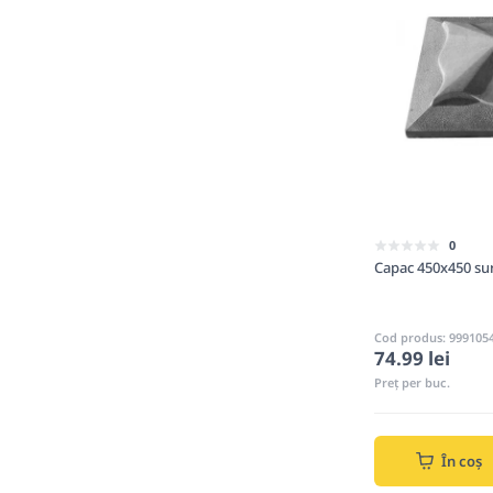
0
Capac 450x450 su
Cod produs: 999105
74.99 lei
Preț per buc.
În coș