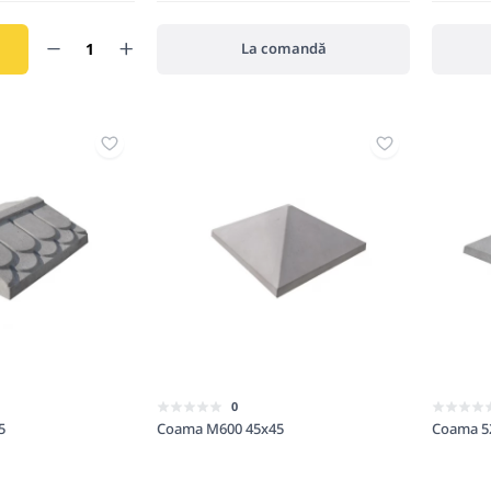
La comandă
0
5
Coama M600 45x45
Coama 5