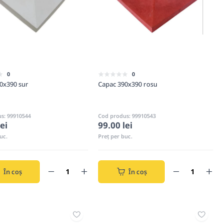
0
0
0x390 sur
Capac 390x390 rosu
s: 99910544
Cod produs: 99910543
ei
99.00 lei
uc.
Preț per buc.
În coș
În coș