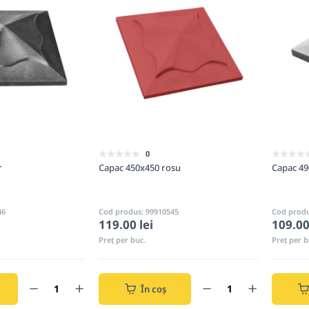
0
r
Capac 450x450 rosu
Capac 49
46
Cod produs: 99910545
Cod produ
119.00 lei
109.00
Preț per buc.
Preț per b
În coș