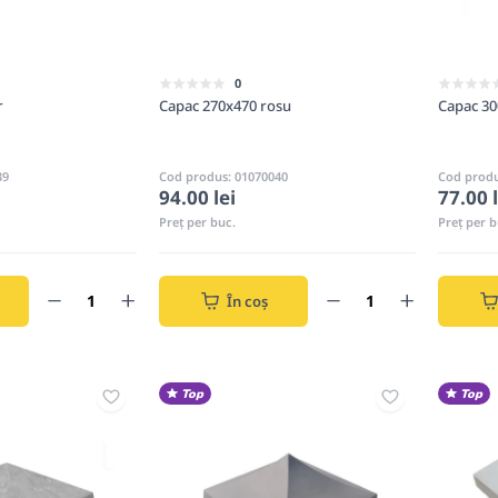
0
r
Capac 270x470 rosu
Capac 30
39
Cod produs: 01070040
Cod produ
94.00 lei
77.00 l
Preț per buc.
Preț per b
În coș
Top
Top