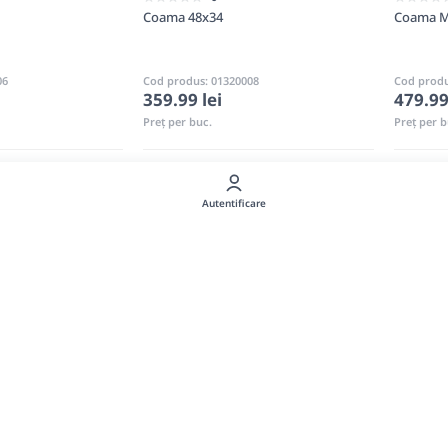
Coama 48x34
Coama M
06
Cod produs: 01320008
Cod produ
359.99 lei
479.99
Preț per buc.
Preț per b
omandă
La comandă
Autentificare
1
2
on pentru Gard - BAZACALIGA.MD
D găsești o gamă variată de capace din beton, ideale pentru închi
ltă calitate, asigurând durabilitate și rezistență în timp.
bile: