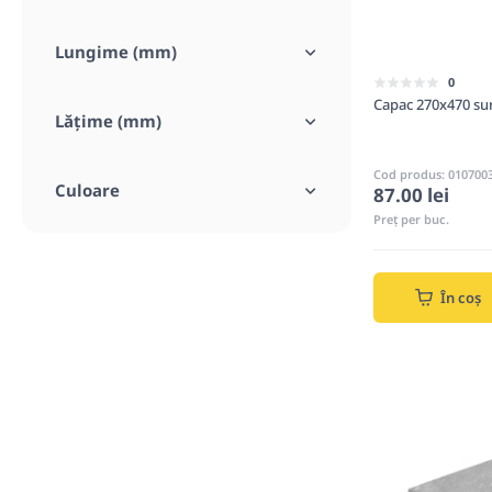
Lungime (mm)
0
Capac 270x470 su
Lățime (mm)
Cod produs: 010700
Culoare
87.00 lei
Preț per buc.
În coș