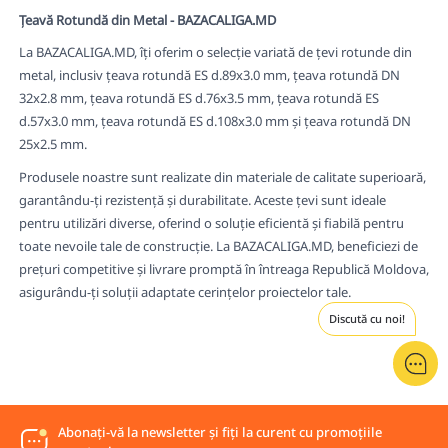
Țeavă Rotundă din Metal - BAZACALIGA.MD
La BAZACALIGA.MD, îți oferim o selecție variată de țevi rotunde din
metal, inclusiv țeava rotundă ES d.89x3.0 mm, țeava rotundă DN
32x2.8 mm, țeava rotundă ES d.76x3.5 mm, țeava rotundă ES
d.57x3.0 mm, țeava rotundă ES d.108x3.0 mm și țeava rotundă DN
25x2.5 mm.
Produsele noastre sunt realizate din materiale de calitate superioară,
garantându-ți rezistență și durabilitate. Aceste țevi sunt ideale
pentru utilizări diverse, oferind o soluție eficientă și fiabilă pentru
toate nevoile tale de construcție. La BAZACALIGA.MD, beneficiezi de
prețuri competitive și livrare promptă în întreaga Republică Moldova,
asigurându-ți soluții adaptate cerințelor proiectelor tale.
Discută cu noi!
Abonați-vă la newsletter și fiți la curent cu promoțiile