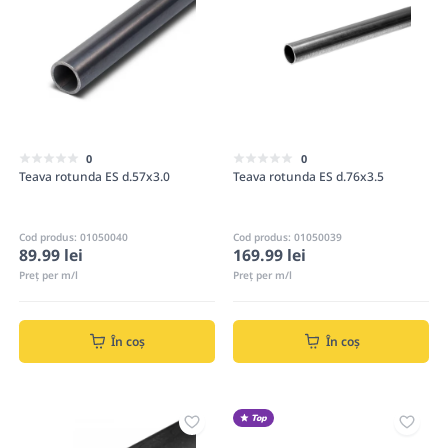
0
0
Teava rotunda ES d.57x3.0
Teava rotunda ES d.76x3.5
Cod produs: 01050040
Cod produs: 01050039
89.99 lei
169.99 lei
Preț per m/l
Preț per m/l
În coș
În coș
Top