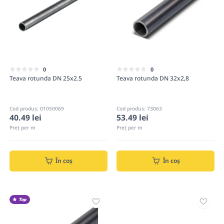
0
0
Teava rotunda DN 25x2.5
Teava rotunda DN 32x2,8
Cod produs: 01050069
Cod produs: 73063
40.49 lei
53.49 lei
Preț per m
Preț per m
În coș
În coș
Top