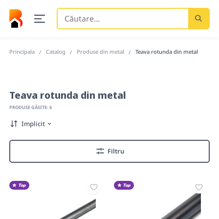
Căutare
...
Principala
Catalog
Produse din metal
Teava rotunda din metal
Teava rotunda din metal
PRODUSE GĂSITE: 6
Implicit
Filtru
Top
Top