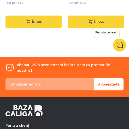
Preț per buc.
Preț per buc.
În coș
În coș
Discută cu noi!
Abonați-vă la newsletter și fiți la curent cu promoțiile
noastre !
Introduceți
Abonează-te
e-
mailul
Pentru clienți