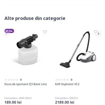
Alte produse din categorie
Top
0
0
Duza de spumare FJ3 Basic Line
KAP Aspirator VC2
Cod produs: 2645-383.0
Cod produs: 020312
189.00 lei
2189.00 lei