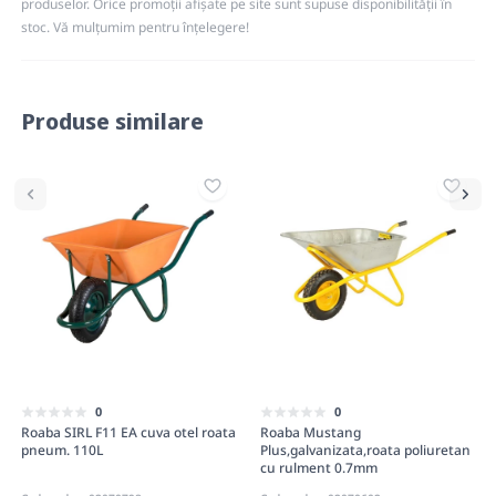
produselor. Orice promoții afișate pe site sunt supuse disponibilității în
stoc. Vă mulțumim pentru înțelegere!
Produse similare
0
0
Roaba SIRL F11 EA cuva otel roata
Roaba Mustang
pneum. 110L
Plus,galvanizata,roata poliuretan
cu rulment 0.7mm