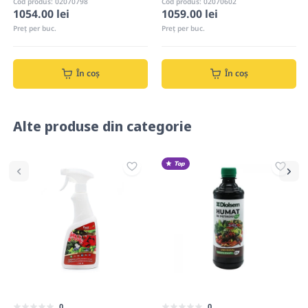
Cod produs: 02070798
Cod produs: 02070602
1054.00 lei
1059.00 lei
Preț per buc.
Preț per buc.
În coș
În coș
Alte produse din categorie
Top
0
0