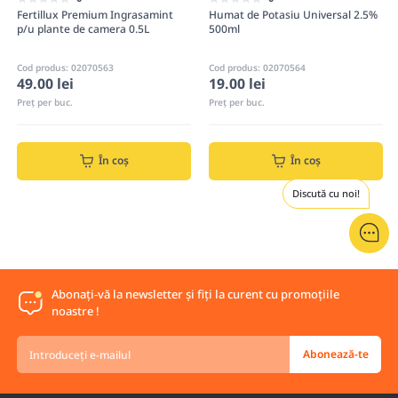
Fertillux Premium Ingrasamint
Humat de Potasiu Universal 2.5%
p/u plante de camera 0.5L
500ml
Cod produs: 02070563
Cod produs: 02070564
49.00 lei
19.00 lei
Preț per buc.
Preț per buc.
În coș
În coș
Discută cu noi!
Abonați-vă la newsletter și fiți la curent cu promoțiile
noastre !
Introduceți
Abonează-te
e-
mailul