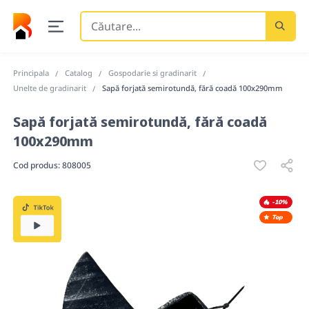
Căutare
...
Principala
Catalog
Gospodarie si gradinarit
Unelte de gradinarit
Sapă forjată semirotundă, fără coadă 100x290mm
Sapă forjată semirotundă, fără coadă
100x290mm
Cod produs:
808005
-10%
Top