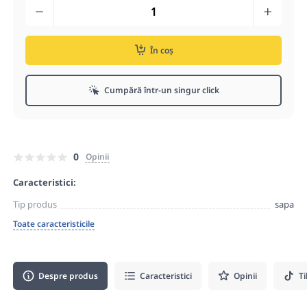
În coș
Cumpără într-un singur click
0
Opinii
Caracteristici:
Tip produs
sapa
Toate caracteristicile
Despre produs
Caracteristici
Opinii
Ti