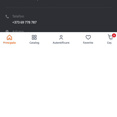
Telefon
+373 69 778 787
Adresa
0
Mun. Ungheni, str. Lacului 3
Principala
Catalog
Autentificare
Favorite
Coș
Deschide harta
E-mail
achizitii@bazacaliga.md
© 2026. BAZA CALIGA - Toate drepturile sunt rezervate