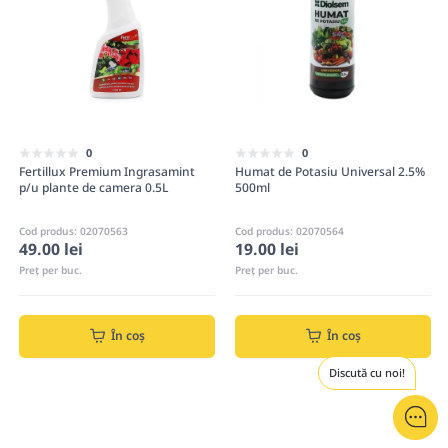
0
0
Fertillux Premium Ingrasamint
Humat de Potasiu Universal 2.5%
p/u plante de camera 0.5L
500ml
Cod produs: 02070563
Cod produs: 02070564
49.00 lei
19.00 lei
Preț per buc.
Preț per buc.
În coș
În coș
Discută cu noi!